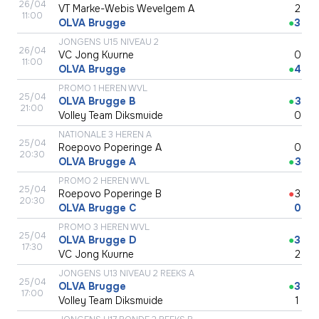
26/04
VT Marke-Webis Wevelgem A
●
2
11:00
OLVA Brugge
●
3
JONGENS U15 NIVEAU 2
26/04
VC Jong Kuurne
●
0
11:00
OLVA Brugge
●
4
PROMO 1 HEREN WVL
25/04
OLVA Brugge B
●
3
21:00
Volley Team Diksmuide
●
0
NATIONALE 3 HEREN A
25/04
Roepovo Poperinge A
●
0
20:30
OLVA Brugge A
●
3
PROMO 2 HEREN WVL
25/04
Roepovo Poperinge B
●
3
20:30
OLVA Brugge C
●
0
PROMO 3 HEREN WVL
25/04
OLVA Brugge D
●
3
17:30
VC Jong Kuurne
●
2
JONGENS U13 NIVEAU 2 REEKS A
25/04
OLVA Brugge
●
3
17:00
Volley Team Diksmuide
●
1