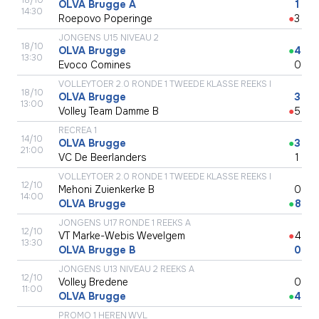
OLVA Brugge A
●
1
14:30
Roepovo Poperinge
●
3
JONGENS U15 NIVEAU 2
18/10
OLVA Brugge
●
4
13:30
Evoco Comines
●
0
VOLLEYTOER 2.0 RONDE 1 TWEEDE KLASSE REEKS I
18/10
OLVA Brugge
●
3
13:00
Volley Team Damme B
●
5
RECREA 1
14/10
OLVA Brugge
●
3
21:00
VC De Beerlanders
●
1
VOLLEYTOER 2.0 RONDE 1 TWEEDE KLASSE REEKS I
12/10
Mehoni Zuienkerke B
●
0
14:00
OLVA Brugge
●
8
JONGENS U17 RONDE 1 REEKS A
12/10
VT Marke-Webis Wevelgem
●
4
13:30
OLVA Brugge B
●
0
JONGENS U13 NIVEAU 2 REEKS A
12/10
Volley Bredene
●
0
11:00
OLVA Brugge
●
4
PROMO 1 HEREN WVL