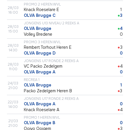
PROMO 2 HEREN WVL
28/03
Knack Roeselare E
●
1
16:00
OLVA Brugge C
●
3
JONGENS U13 NIVEAU 2 REEKS A
28/03
OLVA Brugge
●
4
15:00
Volley Bredene
●
0
PROMO 3 HEREN WVL
28/03
Rembert Torhout Heren E
●
3
14:30
OLVA Brugge D
●
0
JONGENS U17 RONDE 2 REEKS A
28/03
VC Packo Zedelgem
●
4
11:00
OLVA Brugge A
●
0
RECREA 1
24/03
OLVA Brugge
●
1
21:00
Packo Zedelgem Heren B
●
3
JONGENS U17 RONDE 2 REEKS A
22/03
OLVA Brugge A
●
0
14:00
Knack Roeselare A
●
4
PROMO 1 HEREN WVL
21/03
OLVA Brugge B
●
0
21:00
Ooivo Ooigem
●
3