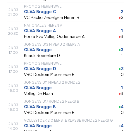
PROMO 2 HEREN WVL
21/03
OLVA Brugge C
●
2
21:00
VC Packo Zedelgem Heren B
●
3
NATIONALE 3 HEREN A
21/03
OLVA Brugge A
●
1
20:30
Forza Evo Volley Oudenaarde A
●
3
JONGENS U13 NIVEAU 2 REEKS A
21/03
OLVA Brugge
●
3
17:00
Knack Roeselare D
●
1
PROMO 3 HEREN WVL
21/03
OLVA Brugge D
●
3
17:00
VBC Doskom Moorslede B
●
0
JONGENS U11 NIVEAU 2 RONDE 2
21/03
OLVA Brugge
●
1
16:00
Volley De Haan
●
3
JONGENS U17 RONDE 2 REEKS B
21/03
OLVA Brugge B
●
4
16:00
VBC Doskom Moorslede B
●
0
VOLLEYTOER 2.0 EERSTE KLASSE RONDE 2 REEKS G
21/03
OLVA Brugge
●
4
14:00