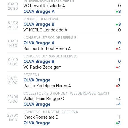
INTERFEDERALE BEKER HEREN
04/10
VC Pervol Ruiselede A
●
0
20:30
OLVA Brugge A
●
3
PROMO 1 HEREN WVL
04/10
OLVA Brugge B
●
3
20:30
VT MERLO Lendelede A
●
0
JONGENS U17 RONDE 1 REEKS B
04/10
OLVA Brugge A
●
0
14:30
Rembert Torhout Heren A
●
4
JONGENS U17 RONDE 1 REEKS A
04/10
OLVA Brugge B
●
0
14:00
VC Packo Zedelgem
●
4
RECREA 1
30/09
OLVA Brugge
●
1
21:00
Packo Zedelgem Heren A
●
3
VOLLEYTOER 2.0 RONDE 1 TWEEDE KLASSE REEKS I
28/09
Volley Team Brugge C
●
4
16:00
OLVA Brugge
●
4
JONGENS U13 NIVEAU 2 REEKS A
28/09
Knack Roeselare D
●
1
11:00
OLVA Brugge
●
3