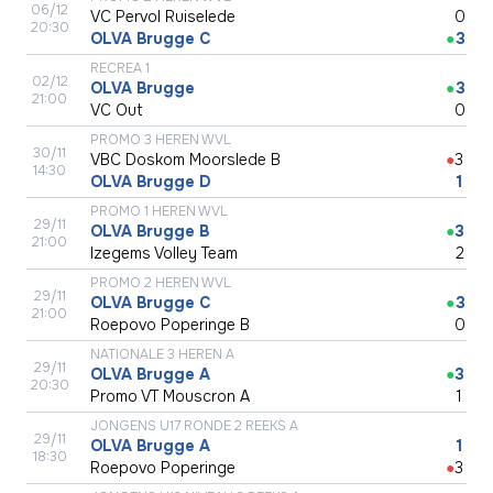
06/12
VC Pervol Ruiselede
●
0
20:30
OLVA Brugge C
●
3
RECREA 1
02/12
OLVA Brugge
●
3
21:00
VC Out
●
0
PROMO 3 HEREN WVL
30/11
VBC Doskom Moorslede B
●
3
14:30
OLVA Brugge D
●
1
PROMO 1 HEREN WVL
29/11
OLVA Brugge B
●
3
21:00
Izegems Volley Team
●
2
PROMO 2 HEREN WVL
29/11
OLVA Brugge C
●
3
21:00
Roepovo Poperinge B
●
0
NATIONALE 3 HEREN A
29/11
OLVA Brugge A
●
3
20:30
Promo VT Mouscron A
●
1
JONGENS U17 RONDE 2 REEKS A
29/11
OLVA Brugge A
●
1
18:30
Roepovo Poperinge
●
3