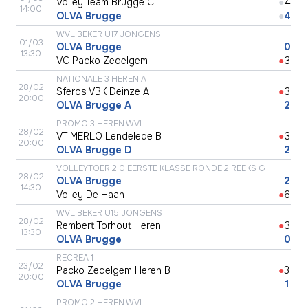
Volley Team Brugge C
●
4
14:00
OLVA Brugge
●
4
WVL BEKER U17 JONGENS
01/03
OLVA Brugge
●
0
13:30
VC Packo Zedelgem
●
3
NATIONALE 3 HEREN A
28/02
Sferos VBK Deinze A
●
3
20:00
OLVA Brugge A
●
2
PROMO 3 HEREN WVL
28/02
VT MERLO Lendelede B
●
3
20:00
OLVA Brugge D
●
2
VOLLEYTOER 2.0 EERSTE KLASSE RONDE 2 REEKS G
28/02
OLVA Brugge
●
2
14:30
Volley De Haan
●
6
WVL BEKER U15 JONGENS
28/02
Rembert Torhout Heren
●
3
13:30
OLVA Brugge
●
0
RECREA 1
23/02
Packo Zedelgem Heren B
●
3
20:00
OLVA Brugge
●
1
PROMO 2 HEREN WVL