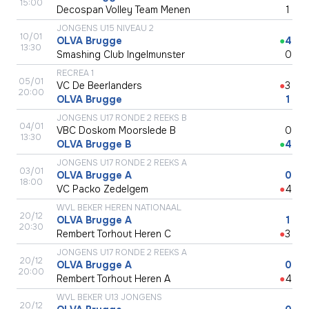
15:00
Decospan Volley Team Menen
●
1
JONGENS U15 NIVEAU 2
10/01
OLVA Brugge
●
4
13:30
Smashing Club Ingelmunster
●
0
RECREA 1
05/01
VC De Beerlanders
●
3
20:00
OLVA Brugge
●
1
JONGENS U17 RONDE 2 REEKS B
04/01
VBC Doskom Moorslede B
●
0
13:30
OLVA Brugge B
●
4
JONGENS U17 RONDE 2 REEKS A
03/01
OLVA Brugge A
●
0
18:00
VC Packo Zedelgem
●
4
WVL BEKER HEREN NATIONAAL
20/12
OLVA Brugge A
●
1
20:30
Rembert Torhout Heren C
●
3
JONGENS U17 RONDE 2 REEKS A
20/12
OLVA Brugge A
●
0
20:00
Rembert Torhout Heren A
●
4
WVL BEKER U13 JONGENS
20/12