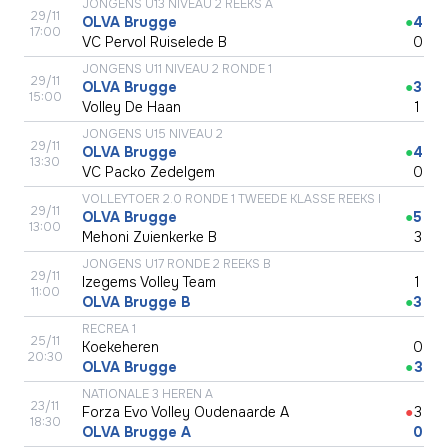
JONGENS U13 NIVEAU 2 REEKS A
29/11
OLVA Brugge
●
4
17:00
VC Pervol Ruiselede B
●
0
JONGENS U11 NIVEAU 2 RONDE 1
29/11
OLVA Brugge
●
3
15:00
Volley De Haan
●
1
JONGENS U15 NIVEAU 2
29/11
OLVA Brugge
●
4
13:30
VC Packo Zedelgem
●
0
VOLLEYTOER 2.0 RONDE 1 TWEEDE KLASSE REEKS I
29/11
OLVA Brugge
●
5
13:00
Mehoni Zuienkerke B
●
3
JONGENS U17 RONDE 2 REEKS B
29/11
Izegems Volley Team
●
1
11:00
OLVA Brugge B
●
3
RECREA 1
25/11
Koekeheren
●
0
20:30
OLVA Brugge
●
3
NATIONALE 3 HEREN A
23/11
Forza Evo Volley Oudenaarde A
●
3
18:30
OLVA Brugge A
●
0