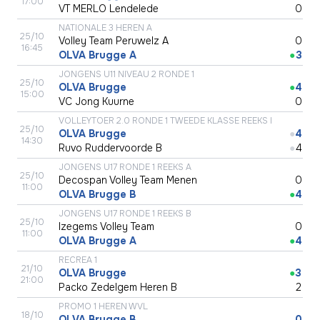
17:00
VT MERLO Lendelede
●
0
NATIONALE 3 HEREN A
25/10
Volley Team Peruwelz A
●
0
16:45
OLVA Brugge A
●
3
JONGENS U11 NIVEAU 2 RONDE 1
25/10
OLVA Brugge
●
4
15:00
VC Jong Kuurne
●
0
VOLLEYTOER 2.0 RONDE 1 TWEEDE KLASSE REEKS I
25/10
OLVA Brugge
●
4
14:30
Ruvo Ruddervoorde B
●
4
JONGENS U17 RONDE 1 REEKS A
25/10
Decospan Volley Team Menen
●
0
11:00
OLVA Brugge B
●
4
JONGENS U17 RONDE 1 REEKS B
25/10
Izegems Volley Team
●
0
11:00
OLVA Brugge A
●
4
RECREA 1
21/10
OLVA Brugge
●
3
21:00
Packo Zedelgem Heren B
●
2
PROMO 1 HEREN WVL
18/10
OLVA Brugge B
●
0