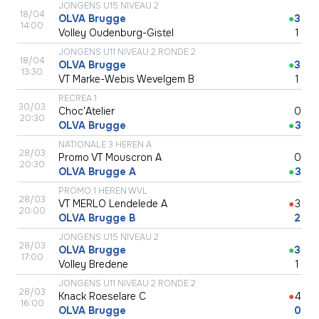
JONGENS U15 NIVEAU 2
18/04
OLVA Brugge
●
3
14:00
Volley Oudenburg-Gistel
●
1
JONGENS U11 NIVEAU 2 RONDE 2
18/04
OLVA Brugge
●
3
13:30
VT Marke-Webis Wevelgem B
●
1
RECREA 1
30/03
Choc'Atelier
●
0
20:30
OLVA Brugge
●
3
NATIONALE 3 HEREN A
28/03
Promo VT Mouscron A
●
0
20:30
OLVA Brugge A
●
3
PROMO 1 HEREN WVL
28/03
VT MERLO Lendelede A
●
3
20:00
OLVA Brugge B
●
2
JONGENS U15 NIVEAU 2
28/03
OLVA Brugge
●
3
17:00
Volley Bredene
●
1
JONGENS U11 NIVEAU 2 RONDE 2
28/03
Knack Roeselare C
●
4
16:00
OLVA Brugge
●
0