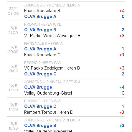
JONGENS U17 RONDE 2 REEKS A
22/11
Knack Roeselare B
●
4
09:00
OLVA Brugge A
●
0
PROMO 1 HEREN WVL
15/11
OLVA Brugge B
●
2
21:00
VT Marke-Webis Wevelgem B
●
3
NATIONALE 3 HEREN A
15/11
OLVA Brugge A
●
1
20:30
Knack Roeselare C
●
3
PROMO 2 HEREN WVL
15/11
VC Packo Zedelgem Heren B
●
3
19:00
OLVA Brugge C
●
2
JONGENS U13 NIVEAU 2 REEKS A
15/11
OLVA Brugge
●
4
17:00
Volley Oudenburg-Gistel
●
0
PROMO 3 HEREN WVL
15/11
OLVA Brugge D
●
1
17:00
Rembert Torhout Heren E
●
3
JONGENS U17 RONDE 2 REEKS B
15/11
OLVA Brugge B
●
3
15:30
Volley Oudenburg-Gistel
●
1