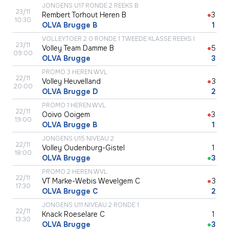
JONGENS U17 RONDE 2 REEKS B
23/11
Rembert Torhout Heren B
●
3
10:30
OLVA Brugge B
●
1
VOLLEYTOER 2.0 RONDE 1 TWEEDE KLASSE REEKS I
23/11
Volley Team Damme B
●
5
09:00
OLVA Brugge
●
3
PROMO 3 HEREN WVL
22/11
Volley Heuvelland
●
3
20:00
OLVA Brugge D
●
2
PROMO 1 HEREN WVL
22/11
Ooivo Ooigem
●
3
19:00
OLVA Brugge B
●
1
JONGENS U15 NIVEAU 2
22/11
Volley Oudenburg-Gistel
●
1
18:00
OLVA Brugge
●
3
PROMO 2 HEREN WVL
22/11
VT Marke-Webis Wevelgem C
●
3
17:30
OLVA Brugge C
●
2
JONGENS U11 NIVEAU 2 RONDE 1
22/11
Knack Roeselare C
●
1
13:30
OLVA Brugge
●
3