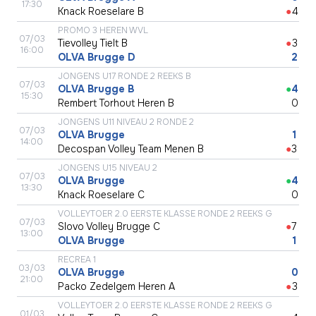
17:30
Knack Roeselare B
●
4
PROMO 3 HEREN WVL
07/03
Tievolley Tielt B
●
3
16:00
OLVA Brugge D
●
2
JONGENS U17 RONDE 2 REEKS B
07/03
OLVA Brugge B
●
4
15:30
Rembert Torhout Heren B
●
0
JONGENS U11 NIVEAU 2 RONDE 2
07/03
OLVA Brugge
●
1
14:00
Decospan Volley Team Menen B
●
3
JONGENS U15 NIVEAU 2
07/03
OLVA Brugge
●
4
13:30
Knack Roeselare C
●
0
VOLLEYTOER 2.0 EERSTE KLASSE RONDE 2 REEKS G
07/03
Slovo Volley Brugge C
●
7
13:00
OLVA Brugge
●
1
RECREA 1
03/03
OLVA Brugge
●
0
21:00
Packo Zedelgem Heren A
●
3
VOLLEYTOER 2.0 EERSTE KLASSE RONDE 2 REEKS G
01/03