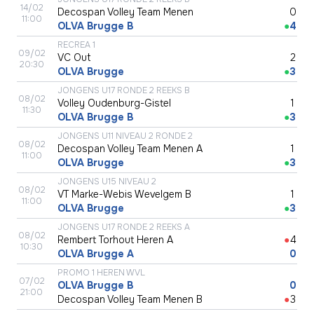
14/02
Decospan Volley Team Menen
●
0
11:00
OLVA Brugge B
●
4
RECREA 1
09/02
VC Out
●
2
20:30
OLVA Brugge
●
3
JONGENS U17 RONDE 2 REEKS B
08/02
Volley Oudenburg-Gistel
●
1
11:30
OLVA Brugge B
●
3
JONGENS U11 NIVEAU 2 RONDE 2
08/02
Decospan Volley Team Menen A
●
1
11:00
OLVA Brugge
●
3
JONGENS U15 NIVEAU 2
08/02
VT Marke-Webis Wevelgem B
●
1
11:00
OLVA Brugge
●
3
JONGENS U17 RONDE 2 REEKS A
08/02
Rembert Torhout Heren A
●
4
10:30
OLVA Brugge A
●
0
PROMO 1 HEREN WVL
07/02
OLVA Brugge B
●
0
21:00
Decospan Volley Team Menen B
●
3