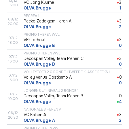
13/12
VC Jong Kuurne
●
3
15:00
OLVA Brugge
●
1
RECREA 1
08/12
Packo Zedelgem Heren A
●
3
20:00
OLVA Brugge
●
2
PROMO 1 HEREN WVL
07/12
VKt Torhout
●
3
18:00
OLVA Brugge B
●
0
PROMO 3 HEREN WVL
07/12
Decospan Volley Team Menen C
●
3
16:00
OLVA Brugge D
●
0
VOLLEYTOER 2.0 RONDE 1 TWEEDE KLASSE REEKS I
07/12
Volley Venus Oostkamp A
●
8
15:00
OLVA Brugge
●
0
JONGENS U11 NIVEAU 2 RONDE 1
07/12
Decospan Volley Team Menen B
●
0
10:00
OLVA Brugge
●
4
NATIONALE 3 HEREN A
06/12
VC Kalken A
●
3
20:30
OLVA Brugge A
●
2
PROMO 2 HEREN WVL