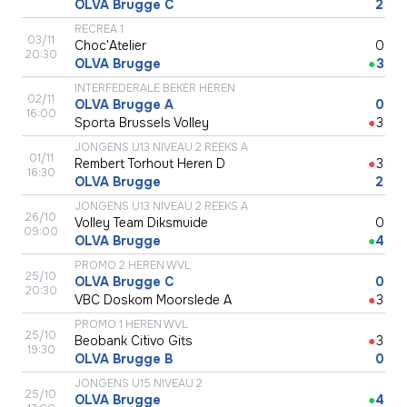
OLVA Brugge C
●
2
RECREA 1
03/11
Choc'Atelier
●
0
20:30
OLVA Brugge
●
3
INTERFEDERALE BEKER HEREN
02/11
OLVA Brugge A
●
0
16:00
Sporta Brussels Volley
●
3
JONGENS U13 NIVEAU 2 REEKS A
01/11
Rembert Torhout Heren D
●
3
16:30
OLVA Brugge
●
2
JONGENS U13 NIVEAU 2 REEKS A
26/10
Volley Team Diksmuide
●
0
09:00
OLVA Brugge
●
4
PROMO 2 HEREN WVL
25/10
OLVA Brugge C
●
0
20:30
VBC Doskom Moorslede A
●
3
PROMO 1 HEREN WVL
25/10
Beobank Citivo Gits
●
3
19:30
OLVA Brugge B
●
0
JONGENS U15 NIVEAU 2
25/10
OLVA Brugge
●
4