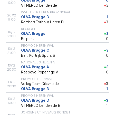
OLVA Brugge
●
0
17:00
VT MERLO Lendelede
●
3
WVL BEKER HEREN PROVINCIAAL
20/12
OLVA Brugge B
●
1
17:00
Rembert Torhout Heren D
●
3
RECREA 1
16/12
OLVA Brugge
●
3
21:00
Brilpunt
●
0
PROMO 2 HEREN WVL
13/12
OLVA Brugge C
●
3
21:00
Balti Kortrijk Spurs B
●
0
NATIONALE 3 HEREN A
13/12
OLVA Brugge A
●
3
20:30
Roepovo Poperinge A
●
0
PROMO 1 HEREN WVL
13/12
Volley Team Diksmuide
●
3
20:30
OLVA Brugge B
●
1
PROMO 3 HEREN WVL
13/12
OLVA Brugge D
●
3
17:00
VT MERLO Lendelede B
●
1
JONGENS U11 NIVEAU 2 RONDE 1