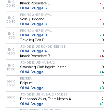
11/10
Knack Roeselare D
●
3
20:30
OLVA Brugge B
●
0
PROMO 2 HEREN WVL
11/10
Volley Bredene
●
3
20:30
OLVA Brugge C
●
0
PROMO 3 HEREN WVL
11/10
OLVA Brugge D
●
3
16:30
Tievolley Tielt B
●
0
JONGENS U17 RONDE 1 REEKS B
11/10
OLVA Brugge A
●
0
14:00
Knack Roeselare B
●
4
JONGENS U15 NIVEAU 2
11/10
Smashing Club Ingelmunster
●
0
10:00
OLVA Brugge
●
4
RECREA 1
06/10
Brilpunt
●
0
20:30
OLVA Brugge
●
3
JONGENS U11 NIVEAU 2 RONDE 1
05/10
Decospan Volley Team Menen A
●
2
11:00
OLVA Brugge
●
3