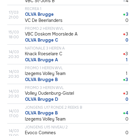
VBC St-Joris B
●
4
RECREA 1
17/03
OLVA Brugge
●
3
21:00
VC De Beerlanders
●
0
PROMO 2 HEREN WVL
15/03
VBC Doskom Moorslede A
●
3
18:00
OLVA Brugge C
●
0
NATIONALE 3 HEREN A
14/03
Knack Roeselare C
●
3
20:30
OLVA Brugge A
●
1
PROMO 1 HEREN WVL
14/03
Izegems Volley Team
●
1
20:30
OLVA Brugge B
●
3
PROMO 3 HEREN WVL
14/03
Volley Oudenburg-Gistel
●
3
20:30
OLVA Brugge D
●
0
JONGENS U17 RONDE 2 REEKS B
14/03
OLVA Brugge B
●
4
17:00
Izegems Volley Team
●
0
JONGENS U15 NIVEAU 2
14/03
Evoco Comines
●
0
13:00