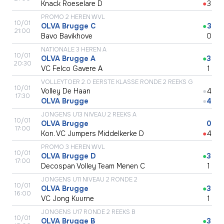
Knack Roeselare D
●
3
PROMO 2 HEREN WVL
10/01
OLVA Brugge C
●
3
21:00
Bavo Bavikhove
●
0
NATIONALE 3 HEREN A
10/01
OLVA Brugge A
●
3
20:30
VC Felco Gavere A
●
1
VOLLEYTOER 2.0 EERSTE KLASSE RONDE 2 REEKS G
10/01
Volley De Haan
●
4
17:30
OLVA Brugge
●
4
JONGENS U13 NIVEAU 2 REEKS A
10/01
OLVA Brugge
●
0
17:00
Kon. VC Jumpers Middelkerke D
●
4
PROMO 3 HEREN WVL
10/01
OLVA Brugge D
●
3
17:00
Decospan Volley Team Menen C
●
1
JONGENS U11 NIVEAU 2 RONDE 2
10/01
OLVA Brugge
●
3
16:00
VC Jong Kuurne
●
1
JONGENS U17 RONDE 2 REEKS B
10/01
OLVA Brugge B
●
3