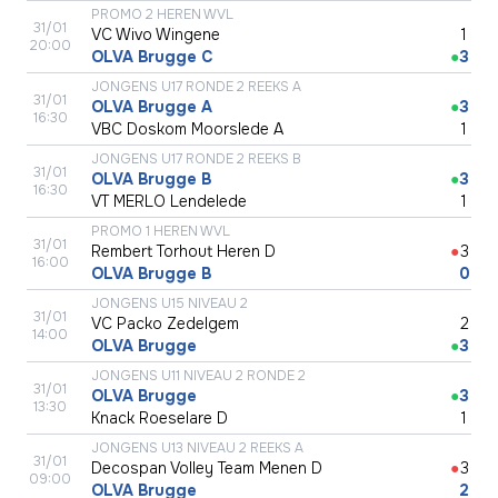
PROMO 2 HEREN WVL
31/01
VC Wivo Wingene
●
1
20:00
OLVA Brugge C
●
3
JONGENS U17 RONDE 2 REEKS A
31/01
OLVA Brugge A
●
3
16:30
VBC Doskom Moorslede A
●
1
JONGENS U17 RONDE 2 REEKS B
31/01
OLVA Brugge B
●
3
16:30
VT MERLO Lendelede
●
1
PROMO 1 HEREN WVL
31/01
Rembert Torhout Heren D
●
3
16:00
OLVA Brugge B
●
0
JONGENS U15 NIVEAU 2
31/01
VC Packo Zedelgem
●
2
14:00
OLVA Brugge
●
3
JONGENS U11 NIVEAU 2 RONDE 2
31/01
OLVA Brugge
●
3
13:30
Knack Roeselare D
●
1
JONGENS U13 NIVEAU 2 REEKS A
31/01
Decospan Volley Team Menen D
●
3
09:00
OLVA Brugge
●
2