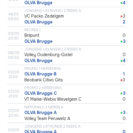
OLVA Brugge
●
4
JONGENS U13 NIVEAU 2 REEKS A
14/03
VC Packo Zedelgem
●
3
09:00
OLVA Brugge
●
2
RECREA 1
09/03
Brilpunt
●
0
20:30
OLVA Brugge
●
3
JONGENS U13 NIVEAU 2 REEKS A
08/03
Volley Oudenburg-Gistel
●
0
09:00
OLVA Brugge
●
4
PROMO 1 HEREN WVL
07/03
OLVA Brugge B
●
1
21:00
Beobank Citivo Gits
●
3
PROMO 2 HEREN WVL
07/03
OLVA Brugge C
●
3
21:00
VT Marke-Webis Wevelgem C
●
0
NATIONALE 3 HEREN A
07/03
OLVA Brugge A
●
3
20:30
Volley Team Peruwelz A
●
0
JONGENS U17 RONDE 2 REEKS A
07/03
OLVA Brugge A
●
0