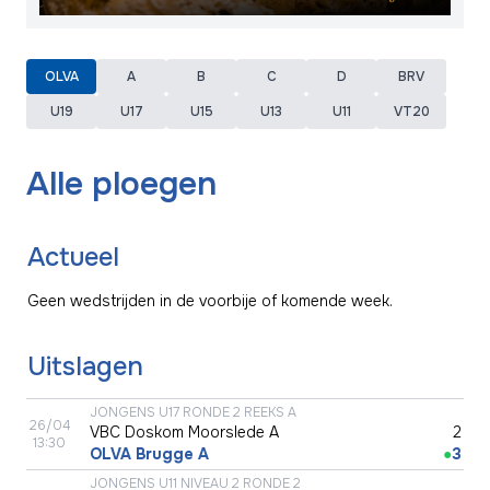
OLVA
A
B
C
D
BRV
U19
U17
U15
U13
U11
VT20
Alle ploegen
Actueel
Geen wedstrijden in de voorbije of komende week.
Uitslagen
JONGENS U17 RONDE 2 REEKS A
26/04
VBC Doskom Moorslede A
●
2
13:30
OLVA Brugge A
●
3
JONGENS U11 NIVEAU 2 RONDE 2