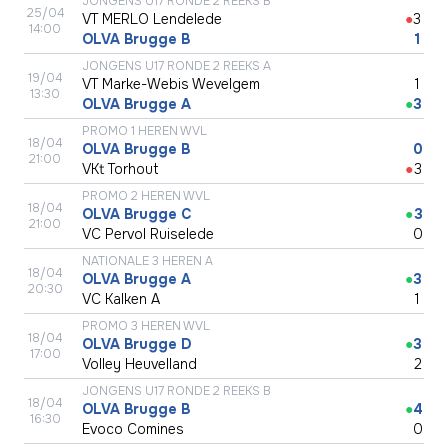
JONGENS U17 RONDE 2 REEKS B
25/04
VT MERLO Lendelede
●
3
14:00
OLVA Brugge B
●
1
JONGENS U17 RONDE 2 REEKS A
19/04
VT Marke-Webis Wevelgem
●
1
13:30
OLVA Brugge A
●
3
PROMO 1 HEREN WVL
18/04
OLVA Brugge B
●
0
21:00
VKt Torhout
●
3
PROMO 2 HEREN WVL
18/04
OLVA Brugge C
●
3
21:00
VC Pervol Ruiselede
●
0
NATIONALE 3 HEREN A
18/04
OLVA Brugge A
●
3
20:30
VC Kalken A
●
1
PROMO 3 HEREN WVL
18/04
OLVA Brugge D
●
3
17:00
Volley Heuvelland
●
2
JONGENS U17 RONDE 2 REEKS B
18/04
OLVA Brugge B
●
4
16:30
Evoco Comines
●
0