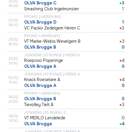
21/02
OLVA Brugge C
●
3
19:00
Smashing Club Ingelmunster
●
1
PROMO 3 HEREN WVL
21/02
OLVA Brugge D
●
1
19:00
VC Packo Zedelgem Heren C
●
3
PROMO 1 HEREN WVL
21/02
VT Marke-Webis Wevelgem B
●
3
16:00
OLVA Brugge B
●
0
JONGENS U17 RONDE 2 REEKS A
21/02
Roepovo Poperinge
●
4
13:30
OLVA Brugge A
●
0
JONGENS U17 RONDE 2 REEKS A
15/02
Knack Roeselare A
●
4
11:00
OLVA Brugge A
●
0
PROMO 1 HEREN WVL
14/02
OLVA Brugge B
●
0
21:00
Tievolley Tielt A
●
3
JONGENS U15 NIVEAU 2
14/02
VT MERLO Lendelede
●
0
11:00
OLVA Brugge
●
4
JONGENS U17 RONDE 2 REEKS B