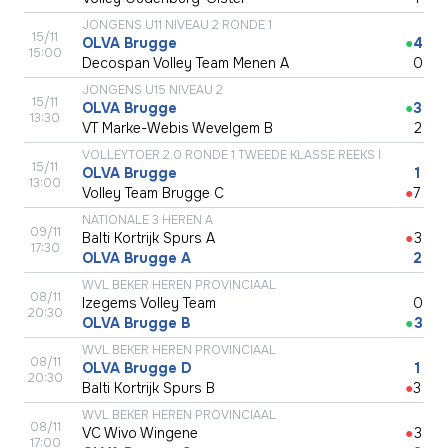
JONGENS U11 NIVEAU 2 RONDE 1
15/11
OLVA Brugge
●
4
15:00
Decospan Volley Team Menen A
●
0
JONGENS U15 NIVEAU 2
15/11
OLVA Brugge
●
3
13:30
VT Marke-Webis Wevelgem B
●
2
VOLLEYTOER 2.0 RONDE 1 TWEEDE KLASSE REEKS I
15/11
OLVA Brugge
●
1
13:00
Volley Team Brugge C
●
7
NATIONALE 3 HEREN A
09/11
Balti Kortrijk Spurs A
●
3
17:30
OLVA Brugge A
●
2
WVL BEKER HEREN PROVINCIAAL
08/11
Izegems Volley Team
●
0
20:30
OLVA Brugge B
●
3
WVL BEKER HEREN PROVINCIAAL
08/11
OLVA Brugge D
●
1
20:30
Balti Kortrijk Spurs B
●
3
WVL BEKER HEREN PROVINCIAAL
08/11
VC Wivo Wingene
●
3
17:00