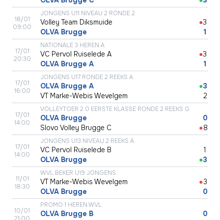
JONGENS U11 NIVEAU 2 RONDE 2
18/01
Volley Team Diksmuide
●
3
09:00
OLVA Brugge
●
1
NATIONALE 3 HEREN A
17/01
VC Pervol Ruiselede A
●
3
20:30
OLVA Brugge A
●
1
JONGENS U17 RONDE 2 REEKS A
17/01
OLVA Brugge A
●
3
16:00
VT Marke-Webis Wevelgem
●
2
VOLLEYTOER 2.0 EERSTE KLASSE RONDE 2 REEKS G
17/01
OLVA Brugge
●
0
14:00
Slovo Volley Brugge C
●
8
JONGENS U13 NIVEAU 2 REEKS A
17/01
VC Pervol Ruiselede B
●
1
14:00
OLVA Brugge
●
3
WVL BEKER U19 JONGENS
11/01
VT Marke-Webis Wevelgem
●
3
18:30
OLVA Brugge
●
0
PROMO 1 HEREN WVL
10/01
OLVA Brugge B
●
0
21:00