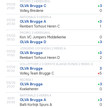
PROMO 2 HEREN WVL
07/02
OLVA Brugge C
●
3
21:00
Volley Bredene
●
0
NATIONALE 3 HEREN A
07/02
OLVA Brugge A
●
3
20:30
Rembert Torhout Heren C
●
1
PROMO 3 HEREN WVL
07/02
Kon. VC Jumpers Middelkerke
●
0
19:00
OLVA Brugge D
●
3
JONGENS U13 NIVEAU 2 REEKS A
07/02
OLVA Brugge
●
3
17:00
Rembert Torhout Heren D
●
2
VOLLEYTOER 2.0 EERSTE KLASSE RONDE 2 REEKS G
07/02
OLVA Brugge
●
3
15:00
Volley Team Brugge C
●
5
RECREA 1
03/02
OLVA Brugge
●
3
21:00
Koekeheren
●
0
NATIONALE 3 HEREN A
31/01
OLVA Brugge A
●
3
20:30
Balti Kortrijk Spurs A
●
0