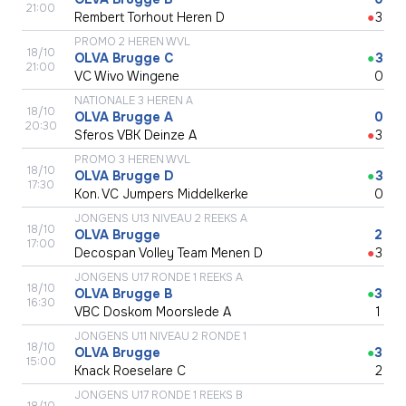
21:00
Rembert Torhout Heren D
●
3
PROMO 2 HEREN WVL
18/10
OLVA Brugge C
●
3
21:00
VC Wivo Wingene
●
0
NATIONALE 3 HEREN A
18/10
OLVA Brugge A
●
0
20:30
Sferos VBK Deinze A
●
3
PROMO 3 HEREN WVL
18/10
OLVA Brugge D
●
3
17:30
Kon. VC Jumpers Middelkerke
●
0
JONGENS U13 NIVEAU 2 REEKS A
18/10
OLVA Brugge
●
2
17:00
Decospan Volley Team Menen D
●
3
JONGENS U17 RONDE 1 REEKS A
18/10
OLVA Brugge B
●
3
16:30
VBC Doskom Moorslede A
●
1
JONGENS U11 NIVEAU 2 RONDE 1
18/10
OLVA Brugge
●
3
15:00
Knack Roeselare C
●
2
JONGENS U17 RONDE 1 REEKS B
18/10