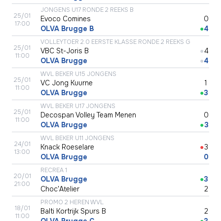
JONGENS U17 RONDE 2 REEKS B
25/01
Evoco Comines
●
0
17:00
OLVA Brugge B
●
4
VOLLEYTOER 2.0 EERSTE KLASSE RONDE 2 REEKS G
25/01
VBC St-Joris B
●
4
11:00
OLVA Brugge
●
4
WVL BEKER U15 JONGENS
25/01
VC Jong Kuurne
●
1
11:00
OLVA Brugge
●
3
WVL BEKER U17 JONGENS
25/01
Decospan Volley Team Menen
●
0
11:00
OLVA Brugge
●
3
WVL BEKER U11 JONGENS
24/01
Knack Roeselare
●
3
13:00
OLVA Brugge
●
0
RECREA 1
20/01
OLVA Brugge
●
3
21:00
Choc'Atelier
●
2
PROMO 2 HEREN WVL
18/01
Balti Kortrijk Spurs B
●
2
11:00
OLVA Brugge C
●
3